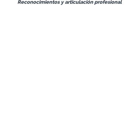
Reconocimientos y articulación profesional
CICEA
Centro internacional Científico de Estética Aplicada